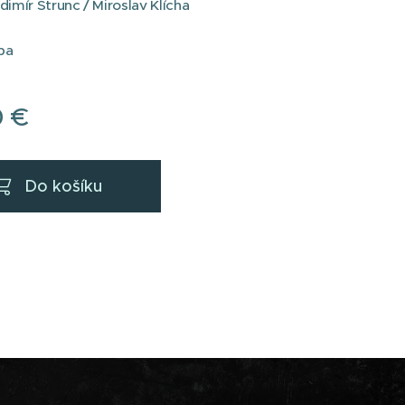
adimír Štrunc / Miroslav Klícha
ba
0
€
Do košíku