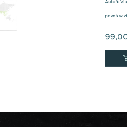
Autoři: Vl
pevná vaz
99,0