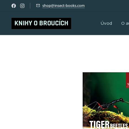
shop@insect-books.com
KNIHY O BROUCÍCH
Úvod
O a