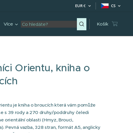
EUR
€
CS
Více
Košík
íci Orientu, kniha o
cích
rientu je kniha o broucích která vám pomůže
e s 39 rody a 270 druhy/poddruhy čeledi
e orientální oblasti (Hmyz, Brouci,
). Pevná vazba, 328 stran, formát A5, anglicky