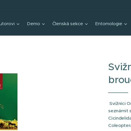
utorovi
Demo
Členská sekce
Entomologie
Svižn
brou
Svižníci O
seznámit s
Cicindelida
Coleoptera