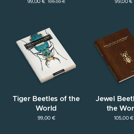
99,00
€
99,00
€
109,00
€
Tiger Beetles of the
Jewel Beetl
World
the Wor
99,00
€
105,00
€