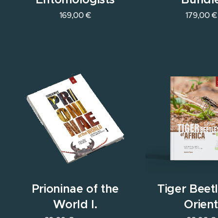
169,00
€
179,00
€
Prioninae of the
Tiger Beetl
World I.
Orien