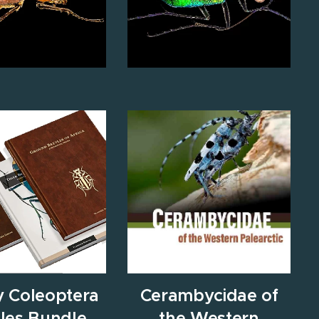
y Coleoptera
Cerambycidae of
les Bundle
the Western