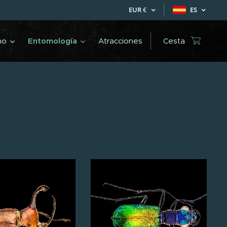
EUR
€
ES
mo
Entomología
Atracciones
Cesta