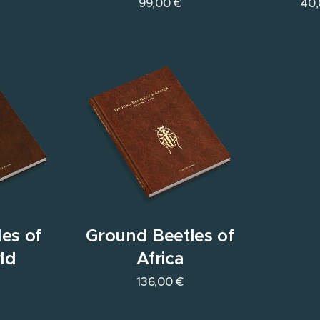
99,00
€
40
es of
Ground Beetles of
ld
Africa
136,00
€