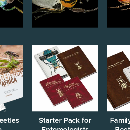
eetles
Starter Pack for
Famil
e
Entomologists
Beet