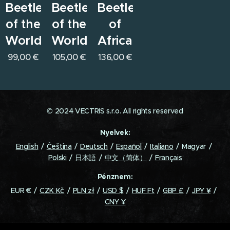
Beetles
Beetles
Beetles
of the
of the
of
World
World
Africa
99,00
€
105,00
€
136,00
€
© 2024 VECTRIS s.r.o. All rights reserved
Nyelvek
English
Čeština
Deutsch
Español
Italiano
Magyar
Polski
日本語
中文（简体）
Français
Pénznem
EUR €
CZK Kč
PLN zł
USD $
HUF Ft
GBP £
JPY ¥
CNY ¥