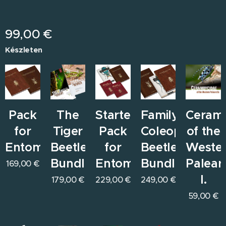
99,00
€
Készleten
Pack
The
Starter
Family
Ceram
for
Tiger
Pack
Coleoptera
of the
Entomologists
Beetles
for
Beetles
Weste
Bundle
Entomologists
Bundle
Paleart
169,00
€
I.
179,00
€
229,00
€
249,00
€
59,00
€