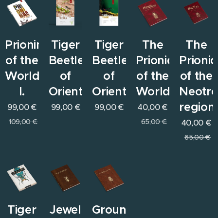
Prioninae
Tiger
Tiger
The
The
of the
Beetles
Beetles
Prionids
Prioni
World
of
of
of the
of the
I.
Orient
Orient
World
Neotro
region
99,00
€
99,00
€
99,00
€
40,00
€
109,00
€
65,00
€
40,00
€
65,00
€
Tiger
Jewel
Ground