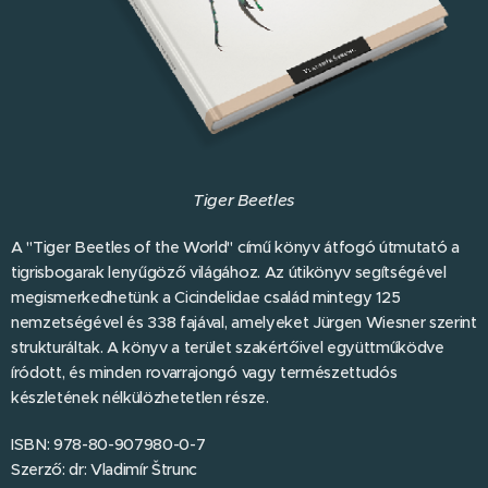
Tiger Beetles
A "Tiger Beetles of the World" című könyv átfogó útmutató a
tigrisbogarak lenyűgöző világához. Az útikönyv segítségével
megismerkedhetünk a Cicindelidae család mintegy 125
nemzetségével és 338 fajával, amelyeket Jürgen Wiesner szerint
strukturáltak. A könyv a terület szakértőivel együttműködve
íródott, és minden rovarrajongó vagy természettudós
készletének nélkülözhetetlen része.
ISBN: 978-80-907980-0-7
Szerző: dr: Vladimír Štrunc